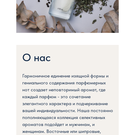
О нас
Гармоничное единение изящной формы и
гениального содержания парфюмерных
нот создает неповторимый аромат, где
каждый парфюм - это сочетание
FREDERIC PATRIC
2023 Все права защищены
PARFUM
элегантного характера и подчеркивание
вашей индивидуальности. Наша постоянно
Публичная оферта
пополняющаяся коллекция селективных
Политика
ароматов подойдет и мужчинам, и
конфиденциальности
женщинам. Восточные или шипровые,
Условия доставки