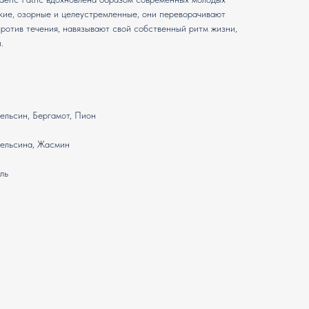
кие, озорные и целеустремленные, они переворачивают
 против течения, навязывают свой собственный ритм жизни,
.
ельсин, Бергамот, Пион
пельсина, Жасмин
ль