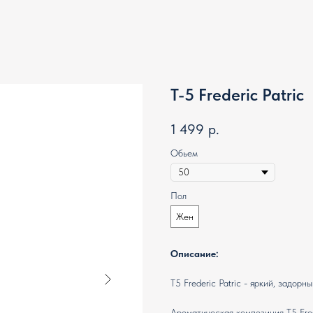
T-5 Frederic Patric
1 499
р.
Обьем
Пол
Жен
Описание:
T5 Frederic Patric - яркий, задо
Ароматическая композиция T5 Fre