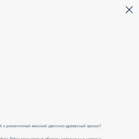
рный и романтичный женский цветочно-древесный аромат!
deric Patric вдохновлена образом современных молодых