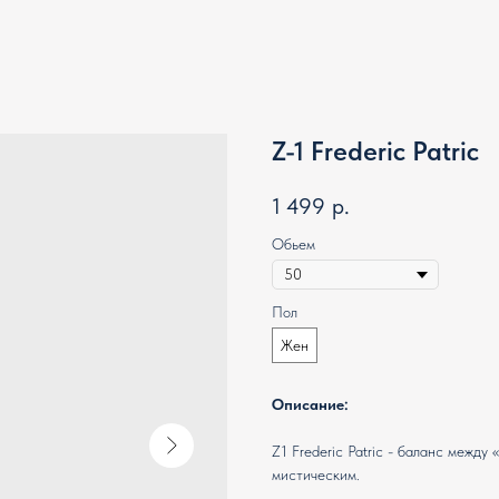
Z-1 Frederic Patric
1 499
р.
Обьем
Пол
Жен
Описание:
Z1 Frederic Patric - баланс между
мистическим.