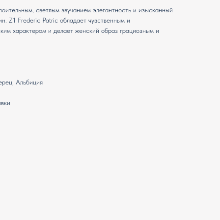
поительным, светлым звучанием элегантность и изысканный
. Z1 Frederic Patric обладает чувственным и
ским характером и делает женский образ грациозным и
ерец, Альбиция
ивки