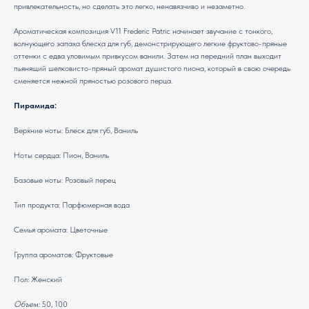
привлекательность, но сделать это легко, ненавязчиво и незаметно.
Ароматическая композиция V11 Frederic Patric начинает звучание с тонкого,
волнующего запаха блеска для губ, демонстрирующего легкие фруктово-пряные
оттенки с едва уловимым привкусом ванили. Затем на передний план выходит
пьянящий шелковисто-пряный аромат душистого пиона, который в свою очередь
сменяется нежной пряностью розового перца.
Пирамида:
Верхние ноты: Блеск для губ, Ваниль
Ноты сердца: Пион, Ваниль
Базовые ноты: Розовый перец
Тип продукта: Парфюмерная вода
Семья аромата: Цветочные
Группа ароматов: Фруктовые
Пол: Женский
Объем:
50, 100