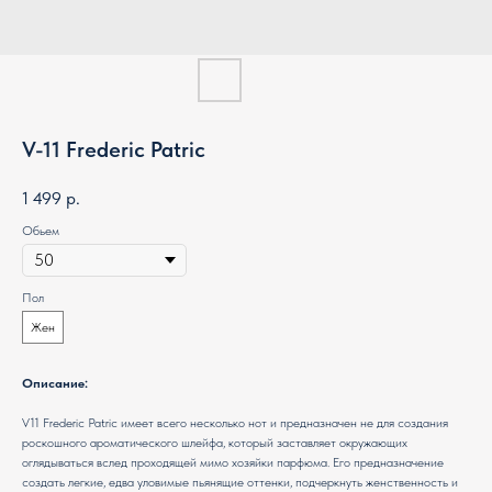
V-11 Frederic Patric
1 499
р.
Обьем
Пол
Жен
Описание:
V11 Frederic Patric имеет всего несколько нот и предназначен не для создания
роскошного ароматического шлейфа, который заставляет окружающих
оглядываться вслед проходящей мимо хозяйки парфюма. Его предназначение
создать легкие, едва уловимые пьянящие оттенки, подчеркнуть женственность и