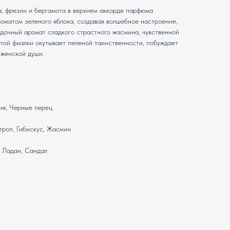
, фрезии и бергамота в верхнем аккорде парфюма
оматом зеленого яблока, создавая волшебное настроение,
адочный аромат сладкого страстного жасмина, чувственной
той фиалки окутывает пеленой таинственности, побуждает
 женской души.
ия, Черные перец
троп, Гибискус, Жасмин
, Ладан, Сандал