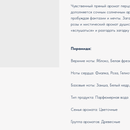
Чувственный пряный аромат перца
дополняется сочным солнечным ар
пробуждая фантазии и мечты. Заг
розы и мистический аромат душис
«вслушаться» и разгадать загадку
Пирамида:
Верхние ноты: Яблоко, Белая фрез
Ноты сердца: Фиалка, Роза, Гелио
Базовые ноты: Замша, Белый кедр
Тип продукта: Парфюмерная вода
Семья аромата: Цветочные
Группа ароматов: Древесные