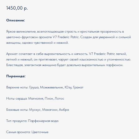
1450,00
р.
Описание:
Яркое великолепие, всепоглощающая страсть и кристальная прозрачность в
цветочно-фруктовом аромате V7 Frederic Patric. Создан для уверенной и сильной
женщины, однако чувственной и нежной.
Аромат сочетает в себе выразительность и мягкость. V7 Frederic Patric легкий,
летний и нежный, он притягивает, чарует своей изысканностью и утонченностью.
Блестящая, элегантная женщина будет довольна выразительным парфюмом.
Пирамида:
Верхние ноты: Груша, Можжевельник, Юзу, Гранат
Ноты сердца: Магнолия, Пион, Лотос
Базовые ноты: Мускус, Махагони, Амбра
Тип продукта: Парфюмерная вода
Семья аромата: Цветочные