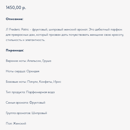
1450,00
р.
Описание:
J1 Frederic Patric - фруктовый, шипровый женский аромат. Это дебютный парфюм
для прекрасных дам, который призван дать почувствовать женщине свою красоту,
стильность и элегантность.
Пирамида:
Верхние ноты: Апельсин, Груша
Ноты сердца: Орхидея
Базовые ноты: Пачули, Конфеты, Ирис
Тип продукта: Парфюмерная вода
Семья аромата: Фруктовый
Группа ароматов: Шипровый
Пол: Женский