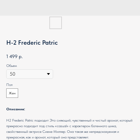
H-2 Frederic Patric
1 499
р.
Обьем
Пол
Жен
Описание:
H2 Frederic Patric подходит Это сияющий, чувственный и чистый аромат, который
прекрасно подходит под стиль «casual» с характером богемного шика,
свойственный актрисе Сиене Миллер. Она такая же непредсказуемая и
прекрасная, как и аромат, который она представляет.