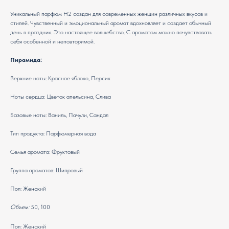
Уникальный парфюм Н2 создан для современных женщин различных вкусов и
стилей. Чувственный и эмоциональный аромат вдохновляет и создает обычный
день в праздник. Это настоящее волшебство. С ароматом можно почувствовать
себя особенной и неповторимой.
Пирамида:
Верхние ноты: Красное яблоко, Персик
Ноты сердца: Цветок апельсина, Слива
Базовые ноты: Ваниль, Пачули, Сандал
Тип продукта: Парфюмерная вода
Семья аромата: Фруктовый
Группа ароматов: Шипровый
Пол: Женский
Объем:
50, 100
Пол: Женский