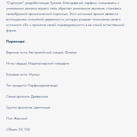
"Cryptosym", разработанную Symrise. Благодаря ей, парфюм, смешиваясь с
уникальным запахом вашего тела, обретает уникальное звучание, становясь
своеобразной ароматической подписью. Этот интимный аромат является
воплощением спокойной уверенности, которую рождает понимание своего
истинного «Я» и принятие своей индивидуальности в ее самой естественной
форме.
Пирамида:
Верхние ноты: Австралийский сандал, Фиалка
Ноты сердца: Мадагаскарский мандарин
Базовые ноты: Мускус
Тип продукта: Парфюмерная вода
Семья аромата: Древесные
Группа ароматов: Цветочные
Пол: Женский
Объем:
50, 100