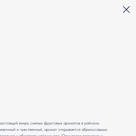
т настоящий вихрь смелых фруктовых ароматов в райском
невинный и чувственный, аромат открывается абрикосовыми
доранжа и абсолюта майских роз. Одинаково подходит и