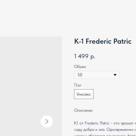
K-1 Frederic Patric
1 499
р.
Обьем
Пол
Унисекс
Описание:
К1 от Frederic Patric - это арома
саду добра и зла. Одновременно 
нотами абсолюта османтуса, флер