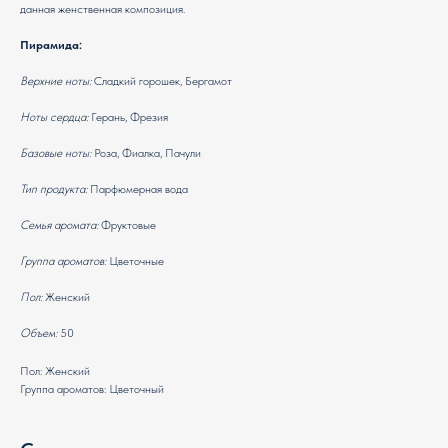
данная женственная композиция.
Пирамида:
Верхние ноты:
Сладкий горошек, Бергамот
Ноты сердца:
Герань, Фрезия
Базовые ноты:
Роза, Фиалка, Пачули
Тип продукта:
Парфюмерная вода
Семья аромата:
Фруктовые
Группа ароматов:
Цветочные
Пол:
Женский
Объем:
50
Пол: Женский
Группа ароматов: Цветочный