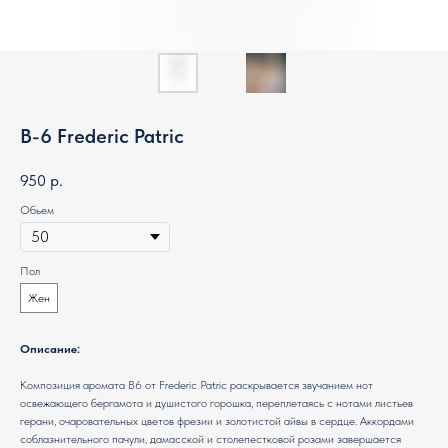
B-6 Frederic Patric
950
р.
Обьем
Пол
Жен
Описание:
Композиция аромата В6 от Frederic Patric раскрывается звучанием нот
освежающего бергамота и душистого горошка, переплетаясь с нотами листьев
герани, очаровательных цветов фрезии и золотистой айвы в сердце. Аккордами
соблазнительного пачули, дамасской и столепестковой розами завершается