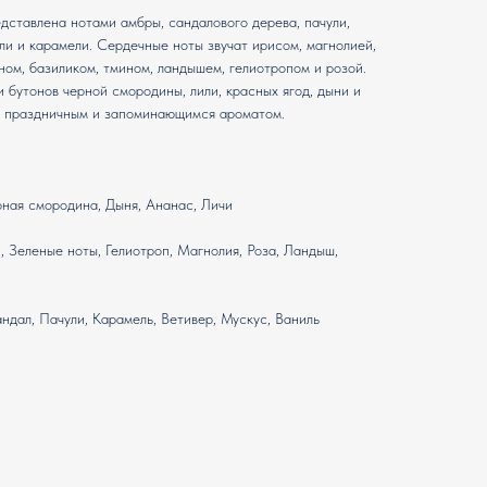
ставлена нотами амбры, сандалового дерева, пачули,
или и карамели. Сердечные ноты звучат ирисом, магнолией,
ом, базиликом, тмином, ландышем, гелиотропом и розой.
и бутонов черной смородины, лили, красных ягод, дыни и
м, праздничным и запоминающимся ароматом.
рная смородина, Дыня, Ананас, Личи
 Зеленые ноты, Гелиотроп, Магнолия, Роза, Ландыш,
андал, Пачули, Карамель, Ветивер, Мускус, Ваниль