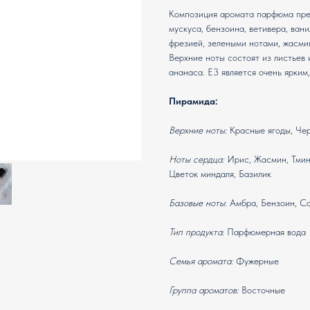
Композиция аромата парфюма пред
мускуса, бензоина, ветивера, ван
фрезией, зелеными нотами, жасмин
Верхние ноты состоят из листьев 
ананаса. E3 является очень ярки
Пирамида:
Верхние ноты:
Красные ягоды, Че
Ноты сердца:
Ирис, Жасмин, Тмин,
Цветок миндаля, Базилик
Базовые ноты
: Амбра, Бензоин, С
Тип продукта
: Парфюмерная вода
Семья аромата:
Фужерные
Группа ароматов:
Восточные