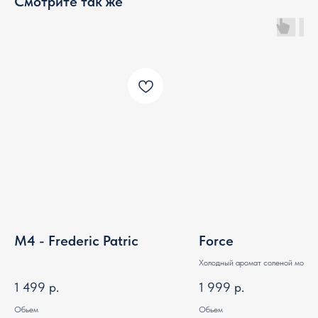
Смотрите так же
M4 - Frederic Patric
Force
Холодный аромат соленой морск
древних минералов
1 499
р.
1 999
р.
Обьем
Обьем