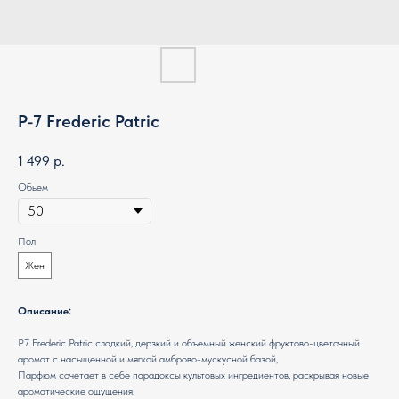
P-7 Frederic Patric
1 499
р.
Обьем
Пол
Жен
Описание:
P7 Frederic Patric сладкий, дерзкий и объемный женский фруктово-цветочный
аромат с насыщенной и мягкой амброво-мускусной базой,
Парфюм сочетает в себе парадоксы культовых ингредиентов, раскрывая новые
ароматические ощущения.