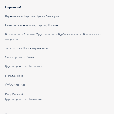
Пирамида:
Верхние ноты: Бергамот, Груша, Мандарин
Ноты сердца: Апельсин, Нероли, Жасмин
Базовые ноты: Бензоин, Фруктовые ноты, Бурбонская ваниль, Белый мускус,
Амброксан
Тип продукта: Парфюмерная вода
Семья аромата: Свежие
Группа ароматов: Цитрусовые
Пол: Женский
Объем:
50, 100
Пол: Женский
Группа ароматов: Цветочный