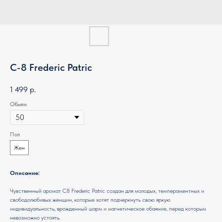
C-8 Frederic Patric
1 499
р.
Обьем
Пол
Жен
Описание:
Чувственный аромат С8 Frederic Patric создан для молодых, темпераментных и
свободолюбивых женщин, которые хотят подчеркнуть свою яркую
индивидуальность, врожденный шарм и магнетическое обаяние, перед которым
невозможно устоять.