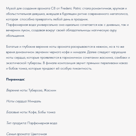
Музой для создания аромата С8 от Frederic Patric стала романтичная, хрупкая и
обольстительная девушка, живущая в бурлящем ритме современного мегаполиса,
которая способна превратить любой день в праздник.
Парфюмерная вода универсальна: она идеально сочетается как с дневным, так и
вечерним луком, создавая вокруг своей обладательницы магическую ауру
обольщения.
Богатые и глубокие верхние ноты аромата раскрываются в нежном, но в то же
время динамичном звучании черного кофе и миндаля. Далее следуют чарующие
ноты сердца, которые проявляются в гармоничном сочетании жасмина, самбаки и
экзотической туберозы. В финале композиция звучит пряными переливами какао
и бобов тонка, которые придают ей особую пикантность.
Пирамида:
Верхние ноты:
Тубероза, Жасмин
Ноты сердца:
Миндаль
Базовые ноты
: Кофе, Бобы тонка
Тип продукта
: Парфюмерная вода
Семья аромата:
Цветочная