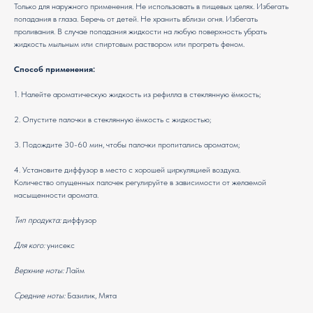
Только для наружного применения. Не использовать в пищевых целях. Избегать
попадания в глаза. Беречь от детей. Не хранить вблизи огня. Избегать
проливания. В случае попадания жидкости на любую поверхность убрать
жидкость мыльным или спиртовым раствором или прогреть феном.
Способ применения:
1. Налейте ароматическую жидкость из рефилла в стеклянную ёмкость;
2. Опустите палочки в стеклянную ёмкость с жидкостью;
3. Подождите 30-60 мин, чтобы палочки пропитались ароматом;
4. Установите диффузор в место с хорошей циркуляцией воздуха.
Количество опущенных палочек регулируйте в зависимости от желаемой
насыщенности аромата.
Тип продукта:
диффузор
Для кого:
унисекс
Верхние ноты:
Лайм
Средние ноты:
Базилик, Мята