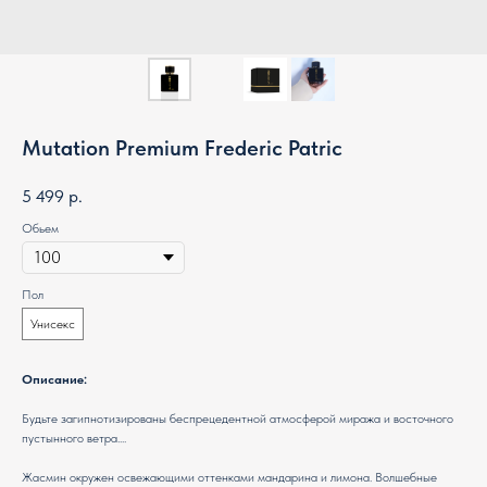
Mutation Premium Frederic Patric
5 499
р.
Обьем
Пол
Унисекс
Описание:
Будьте загипнотизированы беспрецедентной атмосферой миража и восточного
пустынного ветра....
Жасмин окружен освежающими оттенками мандарина и лимона. Волшебные