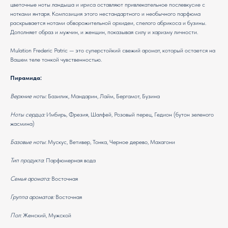
цветочные ноты ландыша и ириса оставляют привлекательное послевкусие с
нотками янтаря. Композиция этого нестандартного и необычного парфюма
раскрывается нотами обворожительной орхидеи, спелого абрикоса и бузины.
Дополняет образ и мужчин, и женщин, показывая силу и харизму личности.
Mulation Frederic Patric — это суперстойкий свежий аромат, который остается на
Вашем теле тонкой чувственностью.
Пирамида:
Верхние ноты:
Базилик, Мандарин, Лайм, Бергамот, Бузина
Ноты сердца:
Имбирь, Фрезия, Шалфей, Розовый перец, Гедион (бутон зеленого
жасмина)
Базовые ноты
: Мускус, Ветивер, Тонка, Черное дерево, Махагони
Тип продукта
: Парфюмерная вода
Семья аромата:
Восточная
Группа ароматов:
Восточная
Пол:
Женский, Мужской