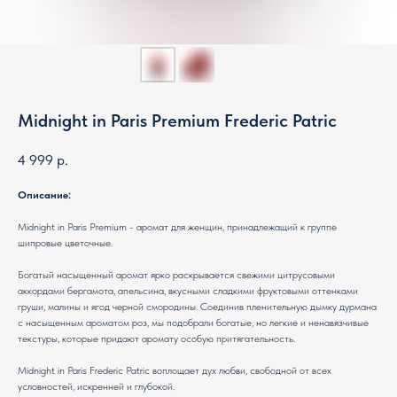
Midnight in Paris Premium Frederic Patric
4 999
р.
Описание:
Midnight in Paris Premium - аромат для женщин, принадлежащий к группе
шипровые цветочные.
Богатый насыщенный аромат ярко раскрывается свежими цитрусовыми
аккордами бергамота, апельсина, вкусными сладкими фруктовыми оттенками
груши, малины и ягод черной смородины. Соединив пленительную дымку дурмана
с насыщенным ароматом роз, мы подобрали богатые, но легкие и ненавязчивые
текстуры, которые придают аромату особую притягательность.
Midnight in Paris Frederic Patric воплощает дух любви, свободной от всех
условностей, искренней и глубокой.