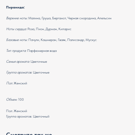
Пирамида:
Верхние ноты:
Малина, Груша, Бергамот, Черная смородина, Апельсин
Ноты сердца:
Роза, Пион, Дурман, Кипарис
Базовые ноты
: Пачули, Кашмеран, Гваяк, Палисандр, Мускус
Тип продукта
: Парфюмерная вода
Семья аромата:
Цветочные
Группа ароматов:
Цветочные
Пол:
Женский
Объем:
100
Пол: Женский
Группа ароматов: Цветочный
Смотрите так же