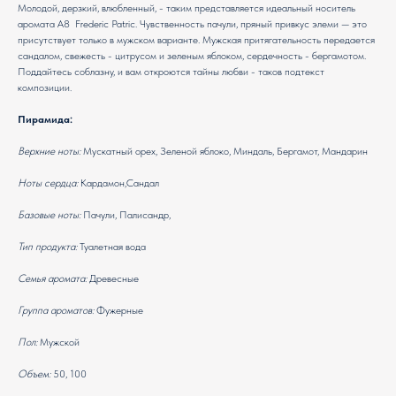
Молодой, дерзкий, влюбленный, - таким представляется идеальный носитель
аромата A8 Frederic Patric. Чувственность пачули, пряный привкус элеми — это
присутствует только в мужском варианте. Мужская притягательность передается
сандалом, свежесть - цитрусом и зеленым яблоком, сердечность - бергамотом.
Поддайтесь соблазну, и вам откроются тайны любви - таков подтекст
композиции.
Пирамида:
Верхние ноты:
Мускатный орех, Зеленой яблоко, Миндаль, Бергамот, Мандарин
Ноты сердца:
Кардамон,Сандал
Базовые ноты:
Пачули, Палисандр,
Тип продукта:
Туалетная вода
Семья аромата:
Древесные
Группа ароматов:
Фужерные
Пол:
Мужской
Объем:
50, 100