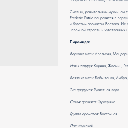
Смелым, решительным мужчинам т
Frederic Patric понравится в пер
и богатым ароматам Востока. Их с
неземной страсти и чувственных
Пирамида:
Верхние ноты:
Апельсин, Мандари
Ноты сердца:
Корица, Жасмин, Ге
Базовые ноты:
Бобы тонка, Амбра,
Тип продукта:
Туалетная вода
Семья аромата:
Фужерные
Группа ароматов:
Восточная
Пол:
Мужской