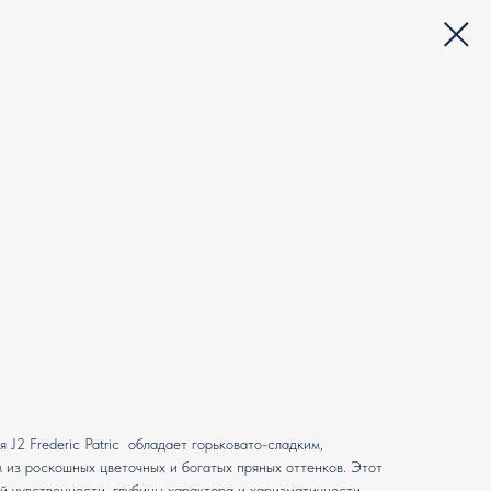
J2 Frederic Patric обладает горьковато-сладким,
из роскошных цветочных и богатых пряных оттенков. Этот
 чувственности, глубины характера и харизматичности.