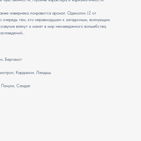
акже наверняка понравится аромат. Одеколон J2 от
вую очередь тем, кто неравнодушен к загадочным, волнующим
озвучия влекут и манят в мир неизведанного волшебства,
 наслаждений…
н, Бергамот
лиотроп, Кардамон, Ландыш
 Пачули, Сандал