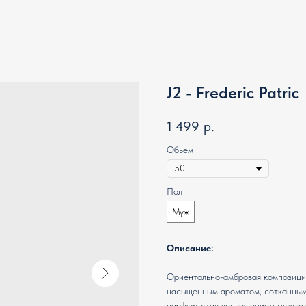
J2 - Frederic Patric
1 499
р.
Обьем
Пол
Муж
Описание:
Ориентально-амбровая композиция 
насыщенным ароматом, сотканным 
парфюм стал воплощением мужской