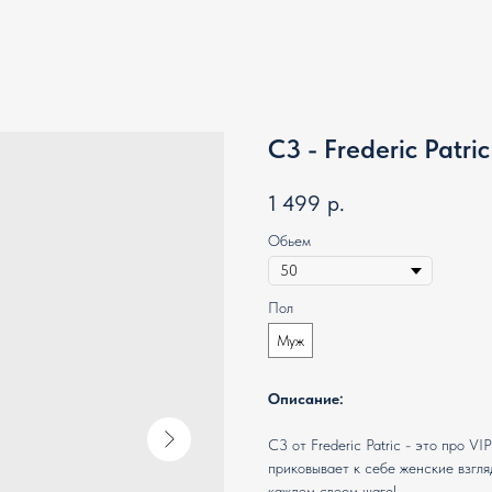
C3 - Frederic Patric
1 499
р.
Обьем
Пол
Муж
Описание:
C3 от Frederic Patric - это про V
приковывает к себе женские взгля
каждом своем шаге!