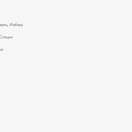
ерец, Имбирь
 Специи
ра