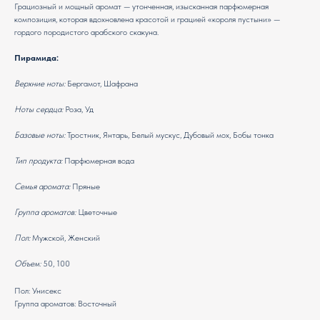
Грациозный и мощный аромат — утонченная, изысканная парфюмерная
композиция, которая вдохновлена красотой и грацией «короля пустыни» —
гордого породистого арабского скакуна.
Пирамида:
Верхние ноты:
Бергамот, Шафрана
Ноты сердца:
Роза, Уд
Базовые ноты:
Тростник, Янтарь, Белый мускус, Дубовый мох, Бобы тонка
Тип продукта:
Парфюмерная вода
Семья аромата:
Пряные
Группа ароматов:
Цветочные
Пол:
Мужской, Женский
Объем:
50, 100
Пол: Унисекс
Группа ароматов: Восточный