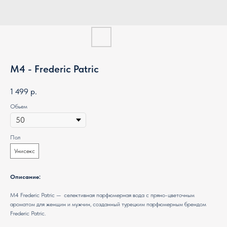
M4 - Frederic Patric
1 499
р.
Обьем
Пол
Унисекс
Описание:
M4 Frederic Patric — селективная парфюмерная вода с пряно-цветочным
ароматом для женщин и мужчин, созданный турецким парфюмерным брендом
Frederic Patric.