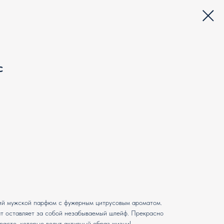
c
ежий мужской парфюм с фужерным цитрусовым ароматом.
т оставляет за собой незабываемый шлейф. Прекрасно
расте, которые ведут активный образ жизни!