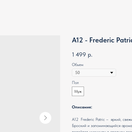
A12 - Frederic Patri
1 499
р.
Обьем
Пол
Муж
Описание:
A12 Frederic Patric – яркий, св
Броский и запоминающийся арома
подойдет мужчинам в среднем воз