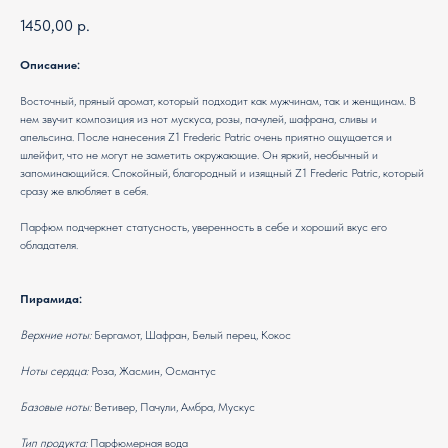
1450,00
р.
Описание:
Восточный, пряный аромат, который подходит как мужчинам, так и женщинам. В
нем звучит композиция из нот мускуса, розы, пачулей, шафрана, сливы и
апельсина. После нанесения Z1 Frederic Patric очень приятно ощущается и
шлейфит, что не могут не заметить окружающие. Он яркий, необычный и
запоминающийся. Спокойный, благородный и изящный Z1 Frederic Patric, который
сразу же влюбляет в себя.
Парфюм подчеркнет статусность, уверенность в себе и хороший вкус его
обладателя.
Пирамида:
Верхние ноты:
Бергамот, Шафран, Белый перец, Кокос
Ноты сердца:
Роза, Жасмин, Османтус
Базовые ноты:
Ветивер, Пачули, Амбра, Мускус
Тип продукта:
Парфюмерная вода