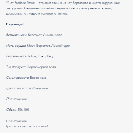
Y1 от Frederic Patric – это композиция из нот бергамота и мирта, окруженных
аккордами обжаренных кофейных зерен и шоколадно-орехового крема,
древесных нот, кедра и кожаных оттенков.
Пирамида:
Верхние ноты:
Бергамот, Лимон, Кофе
Ноты сердца:
Мирт, Бергамот, Лесной орех
Базовые ноты:
Табак, Кожа, Кедр
Тип продукта:
Парфюмерная вода
Семья аромата:
Восточные
Группа ароматов:
Фужерные
Пол:
Мужской
Объем:
50, 100
Пол: Мужской
Группа ароматов: Восточный