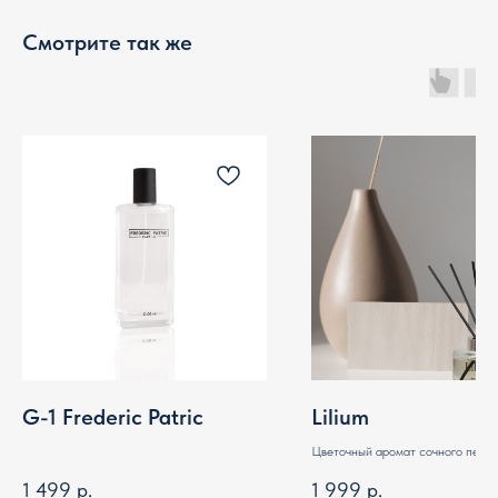
Смотрите так же
G-1 Frederic Patric
Lilium
Цветочный аромат сочного перси
лепестков нежной розы и белой 
1 499
р.
1 999
р.