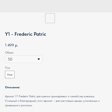
Y1 - Frederic Patric
1 499
р.
Обьем
Пол
Муж
Описание:
Аромат Y1 Frederic Patric для мужчин принадлежит к семейству кожаных.
Стильный и благородный, этот аромат – для настоящих денди, утонченных и
привыкших к роскоши.