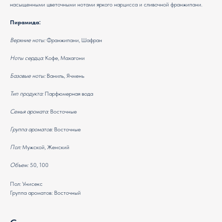
насыщенными цветочными нотами яркого нарцисса и сливочной франжипани.
Пирамида:
Верхние ноты:
Франжипани, Шафран
Ноты сердца:
Кофе, Махагони
Базовые ноты:
Ваниль, Ячмень
Тип продукта:
Парфюмерная вода
Семья аромата:
Восточные
Группа ароматов:
Восточные
Пол:
Мужской, Женский
Объем:
50, 100
Пол: Унисекс
Группа ароматов: Восточный