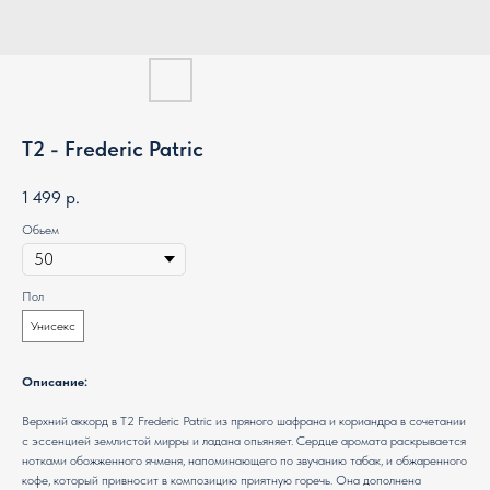
T2 - Frederic Patric
1 499
р.
Обьем
Пол
Унисекс
Описание:
Верхний аккорд в T2 Frederic Patric из пряного шафрана и кориандра в сочетании
с эссенцией землистой мирры и ладана опьяняет. Сердце аромата раскрывается
нотками обожженного ячменя, напоминающего по звучанию табак, и обжаренного
кофе, который привносит в композицию приятную горечь. Она дополнена