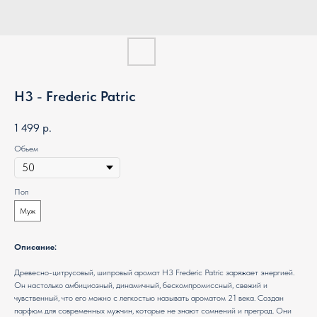
H3 - Frederic Patric
1 499
р.
Обьем
Пол
Муж
Описание:
Древесно-цитрусовый, шипровый аромат H3 Frederic Patric заряжает энергией.
Он настолько амбициозный, динамичный, бескомпромиссный, свежий и
чувственный, что его можно с легкостью называть ароматом 21 века. Создан
парфюм для современных мужчин, которые не знают сомнений и преград. Они