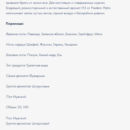
привыкли брать от жизни все. Для настоящих и совершенных мужчин.
Бодрящий, разносторонний и естественный аромат H3 от Frederic Patric
напоминает запах густых лесов, горный воздух и бескрайних равнин.
Пирамида:
Верхние ноты:
Лаванда, Зеленое яблоко, Базилик, Грейпфрут, Мята
Ноты сердца:
Шалфей, Жасмин, Герань, Гвоздика
Базовые ноты:
Пачули, Белый кедр, Ель
Тип продукта:
Туалетная вода
Семья аромата:
Фужерные
Группа ароматов:
Цитрусовые
Пол:
Мужской
Объем:
50, 100
Пол: Мужской
Группа ароматов: Цитрусовый