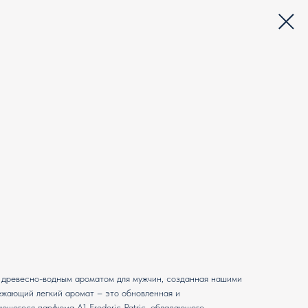
 древесно-водным ароматом для мужчин, созданная нашими
жающий легкий аромат – это обновленная и
ющегося парфюма А1 Frederic Patric, обладающего