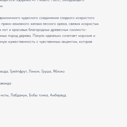
м.
армоничного чудесного соединения сладкого искристого
о пряно-земляного запаха лесного ореха, свежих искристых
х нот и красивых благородных древесных смолисто-
нных пород дерева. Пачули идеально сочетает морские и
нную мужественность с чувственным акцентом, которая
вода, Грейпфрут, Лимон, Груша, Яблоко
аванда
ноты, Лабданум, Бобы тонка, Амбервуд