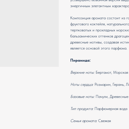
энергичным элегантным характеро
Композиция аромата состоит из г
фруктового коктейля, натуральног
терпковатых и прохладных морски
бальзамических оттенков драгоце
древесные мотивы, создавая исти
является основой этого парфюма.
Пирамида:
Верхние ноты:
Бергамот, Морская 
Ноты сердца:
Розмарин, Герань, Л
Базовые ноты:
Пачули, Древесные 
Тип продукта:
Парфюмерная вода
Семья аромата:
Свежая