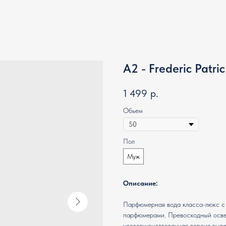
A2 - Frederic Patric
1 499
р.
Обьем
Пол
Муж
Описание:
Парфюмерная вода класса-люкс с
парфюмерами. Превосходный осве
усовершенствованная версия выда