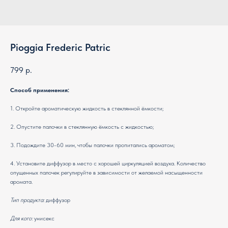
Pioggia Frederic Patric
799
р.
Способ применения:
1. Откройте ароматическую жидкость в стеклянной ёмкости;
2. Опустите палочки в стеклянную ёмкость с жидкостью;
3. Подождите 30-60 мин, чтобы палочки пропитались ароматом;
4. Установите диффузор в место с хорошей циркуляцией воздуха. Количество
опущенных палочек регулируйте в зависимости от желаемой насыщенности
аромата.
Тип продукта:
диффузор
Для кого:
унисекс